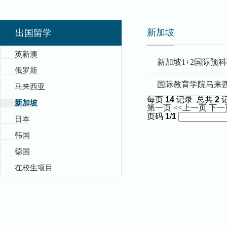
新加坡
出国留学
英新澳
新加坡1+2国际预科
俄罗斯
国际教育学院马来
马来西亚
每页
14
记录
总共
2
新加坡
第一页
<<上一页
下一
页码
1
/
1
日本
韩国
德国
在校生项目